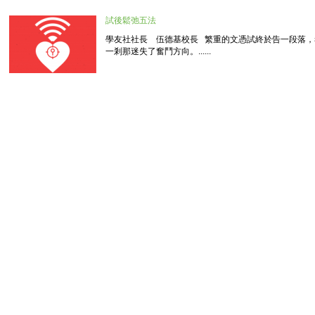
試後鬆弛五法
學友社社長 伍德基校長 繁重的文憑試終於告一段落
一剎那迷失了奮鬥方向。......