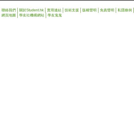
聯絡我們
關於Student.hk
實用連結
技術支援
版權聲明
免責聲明
私隱條例
網頁地圖
學友社機構網站
學友鬼鬼