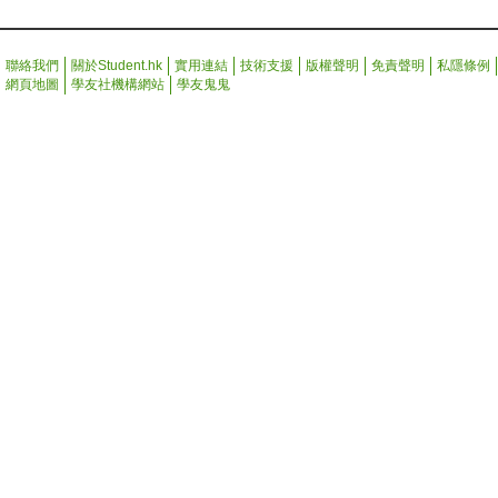
聯絡我們
關於Student.hk
實用連結
技術支援
版權聲明
免責聲明
私隱條例
網頁地圖
學友社機構網站
學友鬼鬼