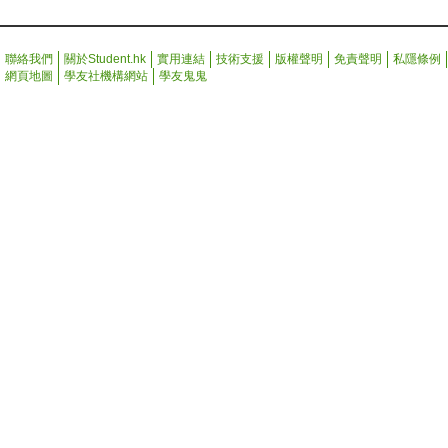
聯絡我們
關於Student.hk
實用連結
技術支援
版權聲明
免責聲明
私隱條例
網頁地圖
學友社機構網站
學友鬼鬼