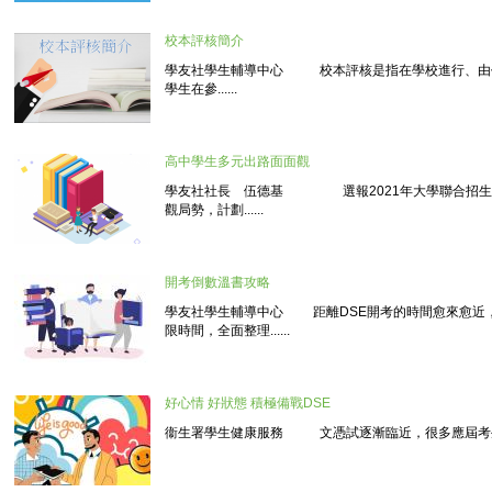
校本評核簡介
學友社學生輔導中心 校本評核是指在學校進行、由
學生在參......
高中學生多元出路面面觀
學友社社長 伍德基 選報2021年大學聯合招生辦
觀局勢，計劃......
開考倒數溫書攻略
學友社學生輔導中心 距離DSE開考的時間愈來愈近
限時間，全面整理......
好心情 好狀態 積極備戰DSE
衞生署學生健康服務 文憑試逐漸臨近，很多應屆考生每天