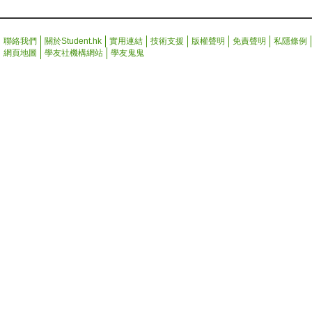
聯絡我們
關於Student.hk
實用連結
技術支援
版權聲明
免責聲明
私隱條例
網頁地圖
學友社機構網站
學友鬼鬼