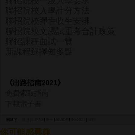
聯招院校一般入學要求
聯招院校入學計分方法
聯招院校彈性收生安排
聯招院校文憑試重考合計政策
聯招課程面試一覽
新課程選擇知多點
《出路指南
2021
》
免費索取指南
下載電子書
關鍵字：
聯招
|
JUPAS
|
學士
|
SSSDP
|
dse2021
|
放榜
你可能感興趣