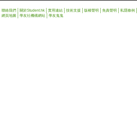
聯絡我們
關於Student.hk
實用連結
技術支援
版權聲明
免責聲明
私隱條例
網頁地圖
學友社機構網站
學友鬼鬼