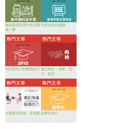
聯招課程與高中科目關
DSE出路任縱橫
係一覽
OEA及SLP的撰寫技巧
獨立招生：清華、北
大、復旦
大學面試準備 – 衣著篇
副學位簡介