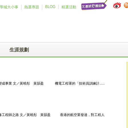
BLOG
學城大小事
熱選專題
精選活動
生涯規劃
成事業 文／黃曉彤 黃韻盈 機電工程署的「技術員訓練計......
修工程師之路 文／黃曉彤 黃韻盈 香港的航空業發達，對工程人