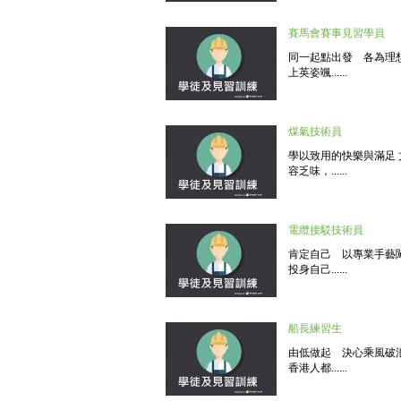
賽馬會賽事見習學員
同一起點出發 各為理
上英姿颯......
煤氣技術員
學以致用的快樂與滿足
容乏味，......
電纜接駁技術員
肯定自己 以專業手藝
投身自己......
船長練習生
由低做起 決心乘風破
香港人都......