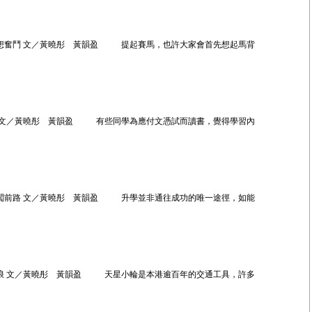
想奮鬥 文／黃曉彤 黃韻盈 提起賽馬，也許大家會首先想起馬背
 文／黃曉彤 黃韻盈 有些同學為應付文憑試而讀書，覺得學習內
闖前路 文／黃曉彤 黃韻盈 升學並非通往成功的唯一途徑，如能
浪 文／黃曉彤 黃韻盈 天星小輪是本港逾百年的交通工具，許多