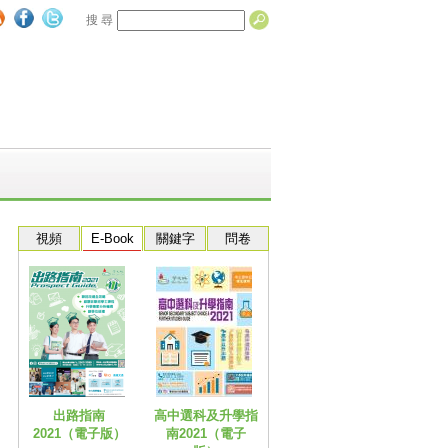
搜 尋
視頻
E-Book
關鍵字
問卷
出路指南
高中選科及升學指
2021（電子版）
南2021（電子