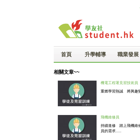
Skip to main content
首頁
升學輔導
職業發展
相關文章~~
機電工程署見習技術員
重燃學習熱誠 將興趣變
飛機維修員
持續進修 踏上飛機維
員的需求......