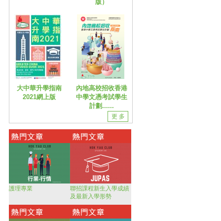
版）
大中華升學指南
內地高校招收香港
2021網上版
中學文憑考試學生
計劃......
更 多
護理專業
聯招課程新生入學成績
及最新入學形勢