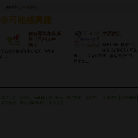
關鍵字：
生涯規劃
你可能感興趣
你有勇氣創造屬
生涯啟航
於自己的人生
學友社學生輔導中心
嗎？
隊長 (註冊社工) 周芷
學友社學生輔導中心社工 何雩晴
楓 文憑試過後，無論成績如何，
&nb......
同學之......
聯絡我們
關於Student.hk
實用連結
技術支援
版權聲明
免責聲明
私隱條例
網頁地圖
學友社機構網站
學友鬼鬼