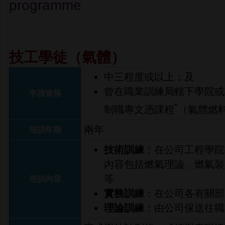
programme
技工學徒（氣體）
中三程度或以上；及
曾在職業訓練局轄下學院或
申請資格
*
制職專文憑課程
（氣體燃
兩年
培訓年期
技術訓練
：在公司工程學院
內容包括燃氣理論、燃氣裝
等
培訓內容
實務訓練
：在公司各有關部
理論訓練
：由公司保送往職