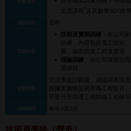
曾在職業訓練局轄下學院或
申請資格
*
文憑課程
及其數學3G/3E
四年
培訓年期
技術及實務訓練
：在公司的
訓練，內容包括電工技術、
置、協助跟進工程進度等
培訓內容
理論訓練
：由公司保送往職
憑課程
完成學徒計劃後，成績與表現達
根據業務情況聘用為工程監督。
就業前景
可晉升至助理工程師或工程師等
每年4至6月
招聘時間
技術員學徒（營造）