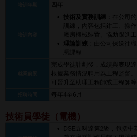
四年
培訓年期
技術及實務訓練
：在公司的
訓練，內容包括鉗工、操作
廠房機械裝置、協助跟進工
培訓內容
理論訓練
：由公司保送往職
憑課程
完成學徒計劃後，成績與表現達
根據業務情況聘用為工程監督。
就業前景
可晉升至助理工程師或工程師等
每年4至6月
招聘時間
技術員學徒（電機）
DSE五科達第2級，包括中