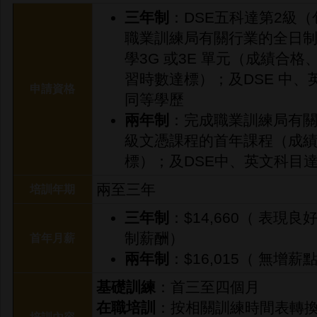
三年制
：DSE五科達第2級
職業訓練局有關行業的全日制
學3G 或3E 單元（成績合
習時數達標）；及DSE 中、
申請資格
同等學歷
兩年制
：完成職業訓練局有
級文憑課程的首年課程（成
標）；及DSE中、英文科目
兩至三年
培訓年期
三
年制
：$14,660（ 表
制薪酬）
首年月薪
兩
年制
：$16,015（ 無增薪
基礎訓練
：首三至四個月
在職培訓
：按相關訓練時間表轉