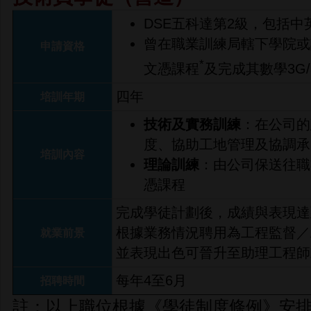
DSE五科達第2級，包括中
曾在職業訓練局轄下學院或
申請資格
*
文憑課程
及完成其數學3G/
四年
培訓年期
技術及實務訓練
：在公司的
度、協助工地管理及協調承
培訓內容
理論訓練
：由公司保送往職
憑課程
完成學徒計劃後，成績與表現達
根據業務情況聘用為工程監督／
就業前景
並表現出色可晉升至助理工程師
每年4至6月
招聘時間
註：以上職位根據《學徒制度條例》安