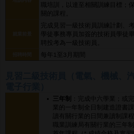
培訓內容
職培訓，以達至相關訓練目標；
關的課程。
完成見習一級技術員訓練計劃、
學徒事務專員加簽的技術員學徒
就業前景
聘投考為一級技術員。
每年1至3月期間
招聘時間
見習二級技術員（電氣、機械、
電子行業）
三年制
：完成中六學業；或
業的一年制全日制建造證書
讀有關行業的日間兼讀制課
職業訓練局有關行業的三年
首年課程（* 成績合格及實