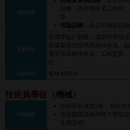
訓練，內容包括電工技術、
培訓內容
等
理論訓練
：由公司保送往職
完成學徒計劃後，成績與表現達
根據業務情況聘用為技術員。如
就業前景
晉升至高級技術員、工程監督、
位。
每年4至6月
招聘時間
技術員學徒（機械）
DSE五科達第2級，包括中
曾在職業訓練局轄下學院或
申請資格
文憑課程*