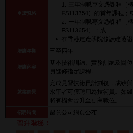
1. 三年制職專文憑課程（
FS113354）的首年課程；
申請資格
2. 一年制職專文憑課程（
FS113654）；或
在香港建造學院修讀建造證書
三至四年
培訓年期
基本技術訓練、實務訓練及崗位
培訓內容
員進修指定課程。
完成見習技術員計劃後，成績與
水平者可獲聘用為技術員。如繼
就業前景
將有機會晉升至更高職位。
留意公司網頁公布
招聘時間