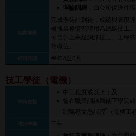
理論訓練
：由公司保送往職
完成學徒計劃後，成績與表現達
根據業務情況聘用為網絡技工。
就業前景
可晉升至高級網絡技工、工程監
等職位。
每年4至6月
招聘時間
技工學徒（電機）
中三程度或以上；及
曾在職業訓練局轄下學院或
申請資格
*
制職專文憑課程
（電機工
三年
培訓年期
技術及實務訓練
：在公司的