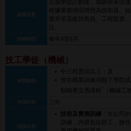
完成學徒計劃後，成績與表現達
根據業務情況聘用為技術員。如
就業前景
晉升至高級技術員、工程監督、
位。
每年4至6月
招聘時間
技工學徒（機械）
中三程度或以上；及
曾在職業訓練局轄下學院或
申請資格
*
制職專文憑課程
（機械工
三年
培訓年期
技術及實務訓練
：在公司的
訓練，內容包括鉗工、操作
培訓內容
廠房機械裝置等