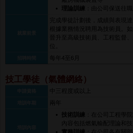
理論訓練
：由公司保送往職
完成學徒計劃後，成績與表現達
根據業務情況聘用為技術員。如
就業前景
晉升至高級技術員、工程監督、
位。
每年4至6月
招聘時間
技工學徒（氣體網絡）
中三程度或以上
申請資格
兩年
培訓年期
技術訓練
：在公司工程學院
內容包括燃氣輸配理論和技
培訓內容
實務訓練
：在公司各有關部