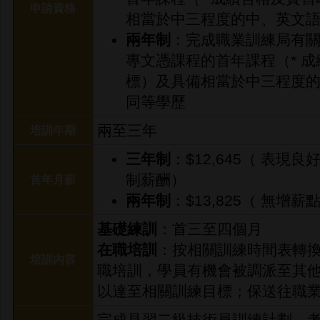
申請資格
相當於中三程度的中、英文
兩年制
：完成職業訓練局有
專文憑課程的首年課程（* 
標）及具備相當於中三程度
同等學歷
兩至三年
培訓年期
三年制
：$12,645（ 表
制薪酬）
首年月薪
兩年制
：$13,825（ 無增薪
基礎練訓
：首三至四個月
在職培訓
：按相關訓練時間表轉
培訓內容
職培訓，學員有機會被調派至其
以達至相關訓練目標；保送往職
完成見習二級技術員訓練計劃、